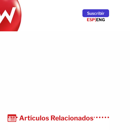
Suscribír
ESP
|
ENG
Artículos Relacionados