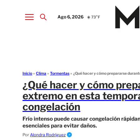
Ago 6, 2026
☀️ 73°F
Inicio
»
Clima
»
Tormentas
»
¿Qué hacer y cómo prepararse durante
¿Qué hacer y cómo prepa
extremo en esta tempora
congelación
Frío intenso puede causar congelación rápid
esenciales para evitar daños.
Por
Alondra Rodríguez