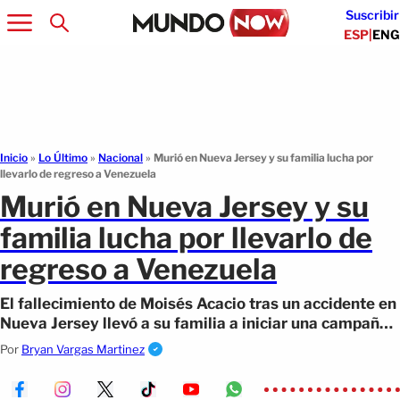
Suscribir
ESP
|
ENG
Inicio
»
Lo Último
»
Nacional
»
Murió en Nueva Jersey y su familia lucha por
llevarlo de regreso a Venezuela
Murió en Nueva Jersey y su
familia lucha por llevarlo de
regreso a Venezuela
El fallecimiento de Moisés Acacio tras un accidente en
Nueva Jersey llevó a su familia a iniciar una campaña
solidaria para cubrir gastos
Por
Bryan Vargas Martinez