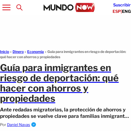
Suscribir
ESP
|
ENG
Inicio
»
Dinero
»
Economía
»
Guía para inmigrantes en riesgo de deportación:
qué hacer con ahorros y propiedades
Guía para inmigrantes en
riesgo de deportación: qué
hacer con ahorros y
propiedades
Ante redadas migratorias, la protección de ahorros y
propiedades se vuelve clave para familias inmigrantes
que buscan evitar pérdidas.
Por
Daniel Navas