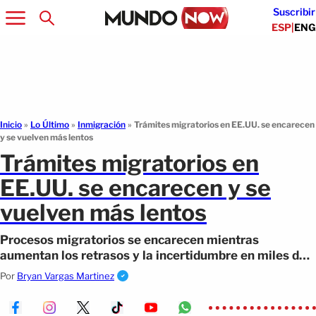
Suscribir
ESP
|
ENG
Inicio
»
Lo Último
»
Inmigración
»
Trámites migratorios en EE.UU. se encarecen
y se vuelven más lentos
Trámites migratorios en
EE.UU. se encarecen y se
vuelven más lentos
Procesos migratorios se encarecen mientras
aumentan los retrasos y la incertidumbre en miles de
solicitudes en todo el país.
Por
Bryan Vargas Martinez