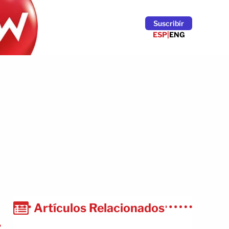
Suscribír
ESP
|
ENG
Artículos Relacionados