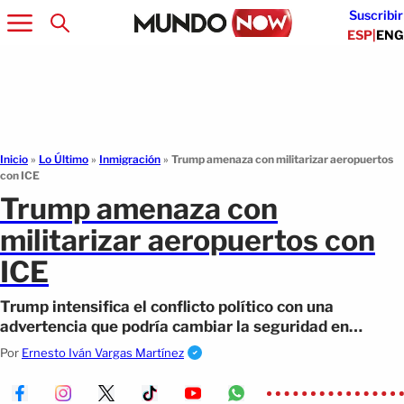
Suscribir
ESP
|
ENG
Inicio
»
Lo Último
»
Inmigración
»
Trump amenaza con militarizar aeropuertos
con ICE
Trump amenaza con
militarizar aeropuertos con
ICE
Trump intensifica el conflicto político con una
advertencia que podría cambiar la seguridad en
aeropuertos de EE.UU.
Por
Ernesto Iván Vargas Martínez