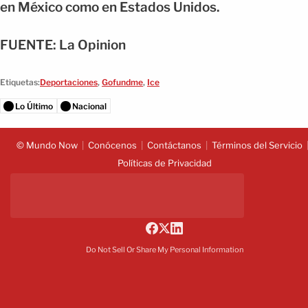
en México como en Estados Unidos.
FUENTE: La Opinion
Etiquetas:
Deportaciones
,
Gofundme
,
Ice
Lo Último
Nacional
© Mundo Now
Conócenos
Contáctanos
Términos del Servicio
Políticas de Privacidad
Do Not Sell Or Share My Personal Information