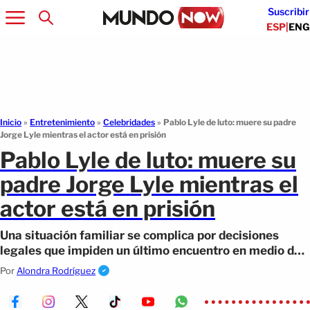
Suscribir
ESP
|
ENG
Inicio
»
Entretenimiento
»
Celebridades
»
Pablo Lyle de luto: muere su padre
Jorge Lyle mientras el actor está en prisión
Pablo Lyle de luto: muere su
padre Jorge Lyle mientras el
actor está en prisión
Una situación familiar se complica por decisiones
legales que impiden un último encuentro en medio de
un momento crítico.
Por
Alondra Rodríguez