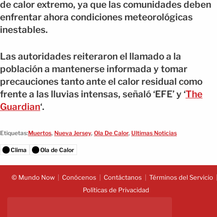
de calor extremo, ya que las comunidades deben
enfrentar ahora condiciones meteorológicas
inestables.
Las autoridades reiteraron el llamado a la
población a mantenerse informada y tomar
precauciones tanto ante el calor residual como
frente a las lluvias intensas, señaló ‘EFE’ y ‘
The
Guardian
‘.
Etiquetas:
Muertos
,
Nueva Jersey
,
Ola De Calor
,
Ultimas Noticias
Clima
Ola de Calor
© Mundo Now
Conócenos
Contáctanos
Términos del Servicio
Políticas de Privacidad