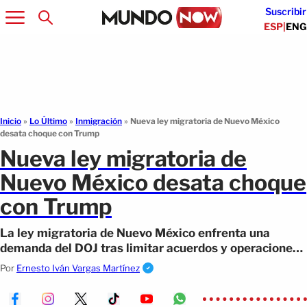
Suscribir
ESP
|
ENG
Inicio
»
Lo Último
»
Inmigración
»
Nueva ley migratoria de Nuevo México
desata choque con Trump
Nueva ley migratoria de
Nuevo México desata choque
con Trump
La ley migratoria de Nuevo México enfrenta una
demanda del DOJ tras limitar acuerdos y operaciones
de ICE en espacios públicos del estado.
Por
Ernesto Iván Vargas Martínez