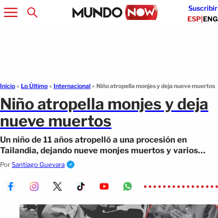
Suscribir
ESP
|
ENG
Inicio
»
Lo Último
»
Internacional
»
Niño atropella monjes y deja nueve muertos
Niño atropella monjes y deja
nueve muertos
Un niño de 11 años atropelló a una procesión en
Tailandia, dejando nueve monjes muertos y varios
heridos en una tragedia impactante.
Por
Santiago Guevara