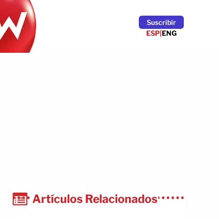
Suscribír
ESP
|
ENG
Artículos Relacionados