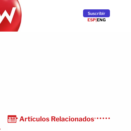
Suscribír
ESP
|
ENG
Artículos Relacionados