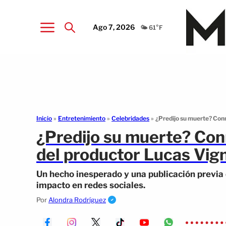
Ago 7, 2026
🌤️ 61°F
Inicio
»
Entretenimiento
»
Celebridades
»
¿Predijo su muerte? Conm
¿Predijo su muerte? Con
del productor Lucas Vign
Un hecho inesperado y una publicación previ
impacto en redes sociales.
Por
Alondra Rodríguez