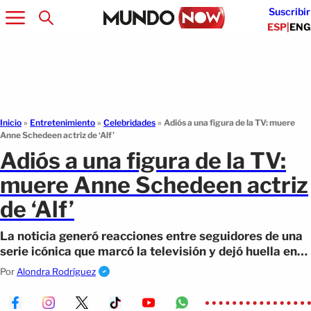
Suscribir
ESP
|
ENG
Inicio
»
Entretenimiento
»
Celebridades
»
Adiós a una figura de la TV: muere
Anne Schedeen actriz de ‘Alf’
Adiós a una figura de la TV:
muere Anne Schedeen actriz
de ‘Alf’
La noticia generó reacciones entre seguidores de una
serie icónica que marcó la televisión y dejó huella en
varias generaciones.
Por
Alondra Rodríguez