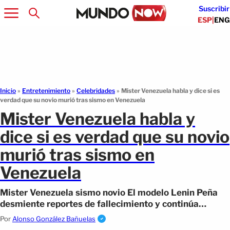
Suscribir
ESP
|
ENG
Inicio
»
Entretenimiento
»
Celebridades
»
Mister Venezuela habla y dice si es
verdad que su novio murió tras sismo en Venezuela
Mister Venezuela habla y
dice si es verdad que su novio
murió tras sismo en
Venezuela
Mister Venezuela sismo novio El modelo Lenin Peña
desmiente reportes de fallecimiento y continúa
buscando a su novio Yordy entre los escombros
Por
Alonso González Bañuelas