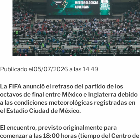
Foto GR1026. CIUDAD DE MÉXICO (MÉXICO), 05/07/2026.- Fotografí
donde se ve un anuncio de condiciones meteorológicas adversas este
Publicado el05/07/2026 a las 14:49
domingo, antes de un partido de los octavos de final del Mundial de la F
2026 entre México e Inglaterra en el estadio Azteca en la Ciudad de M
(México). La amenaza de una tormenta ha puesto en riesgo el inicio a t
La FIFA anunció el retraso del partido de los
del partido México-Inglaterra. EFE/ José Méndez
octavos de final entre México e Inglaterra debido
a las condiciones meteorológicas registradas en
el Estadio Ciudad de México.
El encuentro, previsto originalmente para
comenzar a las 18:00 horas (tiempo del Centro de