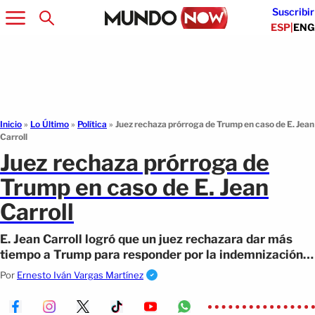
Suscribir
ESP
|
ENG
Inicio
»
Lo Último
»
Política
»
Juez rechaza prórroga de Trump en caso de E. Jean
Carroll
Juez rechaza prórroga de
Trump en caso de E. Jean
Carroll
E. Jean Carroll logró que un juez rechazara dar más
tiempo a Trump para responder por la indemnización
de casi 5,8 millones de dólares.
Por
Ernesto Iván Vargas Martínez