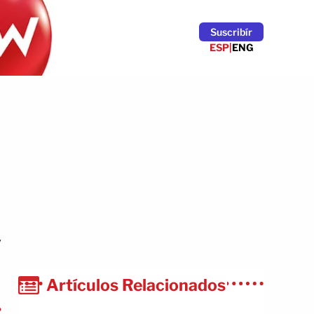
Suscribír
ESP
|
ENG
y
Artículos Relacionados