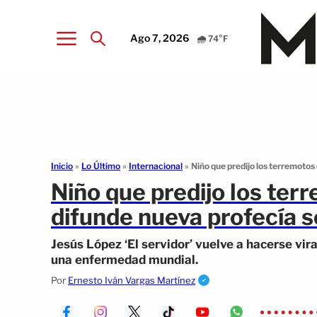
Ago 7, 2026
🌧️ 74°F
Inicio
»
Lo Último
»
Internacional
»
Niño que predijo los terremotos
Niño que predijo los ter
difunde nueva profecía s
Jesús López ‘El servidor’ vuelve a hacerse vir
una enfermedad mundial.
Por
Ernesto Iván Vargas Martínez