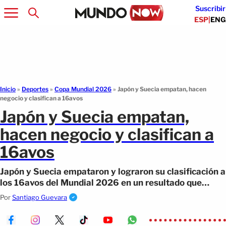
Suscribir
ESP
|
ENG
Inicio
»
Deportes
»
Copa Mundial 2026
»
Japón y Suecia empatan, hacen
negocio y clasifican a 16avos
Japón y Suecia empatan,
hacen negocio y clasifican a
16avos
Japón y Suecia empataron y lograron su clasificación a
los 16avos del Mundial 2026 en un resultado que
benefició a ambos equipos.
Por
Santiago Guevara