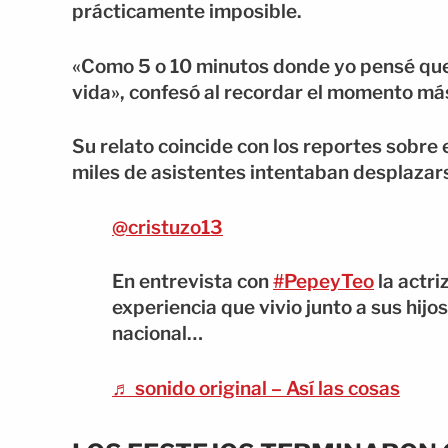
prácticamente imposible.
«Como 5 o 10 minutos donde yo pensé que n
vida», confesó al recordar el momento más 
Su relato coincide con los reportes sobre 
miles de asistentes intentaban desplaza
@cristuzo13
En entrevista con
#PepeyTeo
la actri
experiencia que vivio junto a sus hijos
nacional…
♬ sonido original – Así las cosas