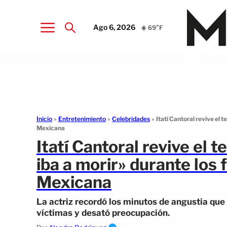
Ago 6, 2026
☀️ 69°F
Inicio
»
Entretenimiento
»
Celebridades
»
Itatí Cantoral revive el t
Mexicana
Itatí Cantoral revive el 
iba a morir» durante los 
Mexicana
La actriz recordó los minutos de angustia que
víctimas y desató preocupación.