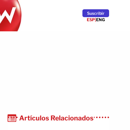
Suscribír
ESP
|
ENG
Artículos Relacionados