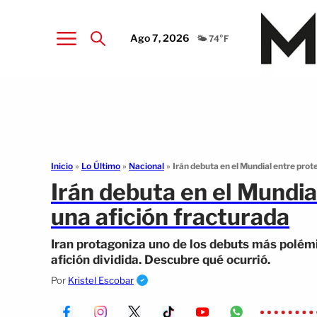
Ago 7, 2026
🌤️ 74°F
Inicio
»
Lo Último
»
Nacional
»
Irán debuta en el Mundial entre prot
Irán debuta en el Mundia
una afición fracturada
Iran protagoniza uno de los debuts más polémi
afición dividida. Descubre qué ocurrió.
Por
Kristel Escobar