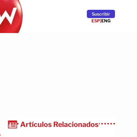
Suscribír
ESP
|
ENG
Artículos Relacionados