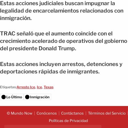
Estas acciones judiciales buscan impugnar la
legalidad de encarcelamientos relacionados con
inmigración.
TRAC señaló que el aumento coincide con el
crecimiento acelerado de operativos del gobierno
del presidente Donald Trump.
Estas acciones incluyen arrestos, detenciones y
deportaciones rápidas de inmigrantes.
Etiquetas:
Arresto Ice
,
Ice
,
Texas
Lo Último
Inmigración
© Mundo Now
Conócenos
Contáctanos
Términos del Servicio
Políticas de Privacidad