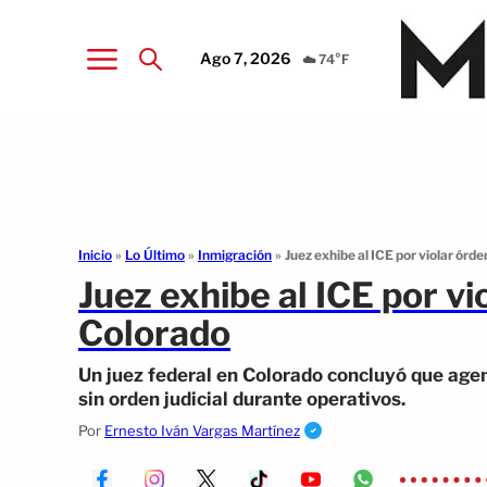
Ago 7, 2026
☁️ 74°F
Inicio
»
Lo Último
»
Inmigración
»
Juez exhibe al ICE por violar órde
Juez exhibe al ICE por vi
Colorado
Un juez federal en Colorado concluyó que agent
sin orden judicial durante operativos.
Por
Ernesto Iván Vargas Martínez