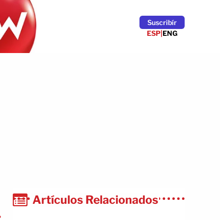
Suscribír
ESP
|
ENG
Artículos Relacionados