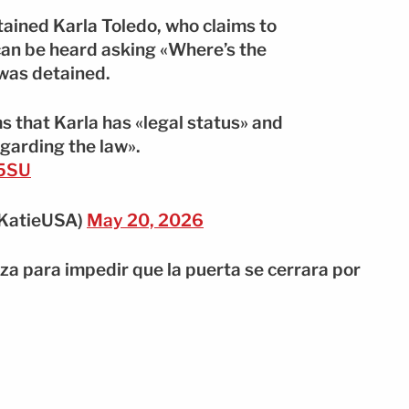
tained Karla Toledo, who claims to
can be heard asking «Where’s the
 was detained.
ms that Karla has «legal status» and
egarding the law».
d5SU
mKatieUSA)
May 20, 2026
rza para impedir que la puerta se cerrara por