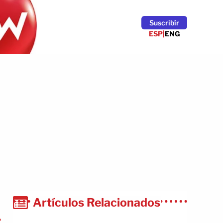
Suscribír
ESP
|
ENG
Artículos Relacionados