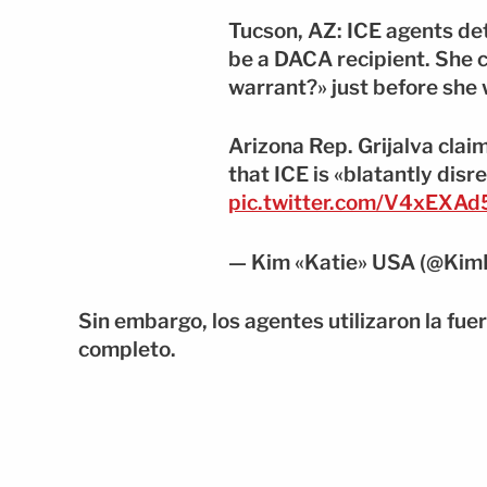
Tucson, AZ: ICE agents de
be a DACA recipient. She 
warrant?» just before she
Arizona Rep. Grijalva clai
that ICE is «blatantly disr
pic.twitter.com/V4xEXA
— Kim «Katie» USA (@Ki
Sin embargo, los agentes utilizaron la fue
completo.