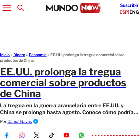
Suscribir
ESP
|
ENG
Inicio
»
Dinero
»
Economía
»
EE.UU. prolonga la tregua comercial sobre
productos de China
EE.UU. prolonga la tregua
comercial sobre productos
de China
La tregua en la guerra arancelaria entre EE.UU. y
China se prolonga hasta agosto. Conoce cómo podría
impactar a los latinos en EE.UU.
Por
Daniel Navas