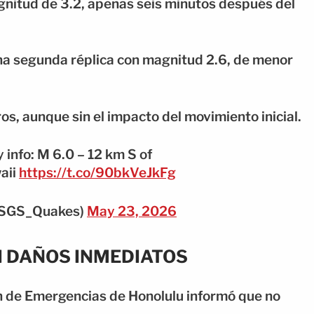
gnitud de 3.2, apenas seis minutos después del
una segunda réplica con magnitud 2.6, de menor
, aunque sin el impacto del movimiento inicial.
 info: M 6.0 – 12 km S of
aii
https://t.co/90bkVeJkFg
USGS_Quakes)
May 23, 2026
I DAÑOS INMEDIATOS
n de Emergencias de Honolulu informó que no