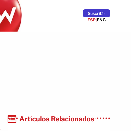
Suscribír
ESP
|
ENG
Artículos Relacionados