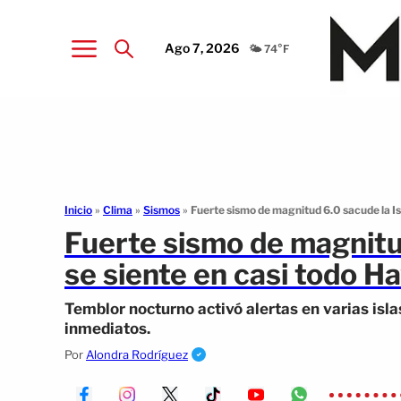
Ago 7, 2026
🌤️ 74°F
Inicio
»
Clima
»
Sismos
»
Fuerte sismo de magnitud 6.0 sacude la Is
Fuerte sismo de magnitu
se siente en casi todo H
Temblor nocturno activó alertas en varias isla
inmediatos.
Por
Alondra Rodríguez