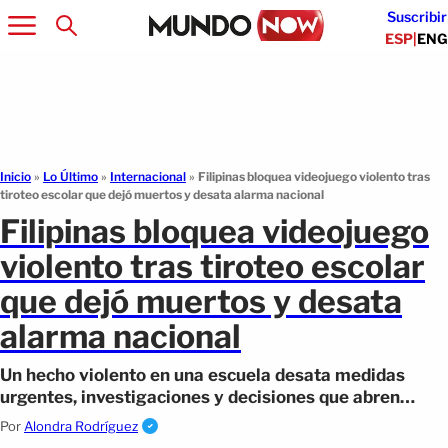
Suscribir
ESP
|
ENG
Inicio
»
Lo Último
»
Internacional
»
Filipinas bloquea videojuego violento tras
tiroteo escolar que dejó muertos y desata alarma nacional
Filipinas bloquea videojuego
violento tras tiroteo escolar
que dejó muertos y desata
alarma nacional
Un hecho violento en una escuela desata medidas
urgentes, investigaciones y decisiones que abren
debate sobre riesgos digitales.
Por
Alondra Rodríguez