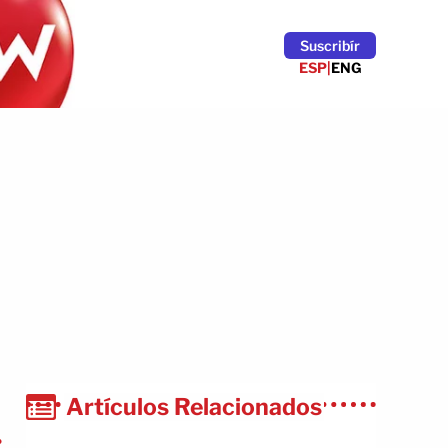
Suscribír
ESP
|
ENG
Artículos Relacionados