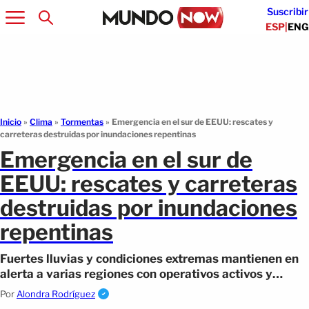
Suscribir
ESP
|
ENG
Inicio
»
Clima
»
Tormentas
»
Emergencia en el sur de EEUU: rescates y
carreteras destruidas por inundaciones repentinas
Emergencia en el sur de
EEUU: rescates y carreteras
destruidas por inundaciones
repentinas
Fuertes lluvias y condiciones extremas mantienen en
alerta a varias regiones con operativos activos y
riesgos crecientes.
Por
Alondra Rodríguez