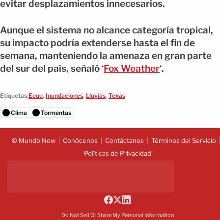
evitar desplazamientos innecesarios.
Aunque el sistema no alcance categoría tropical,
su impacto podría extenderse hasta el fin de
semana, manteniendo la amenaza en gran parte
del sur del país, señaló ‘
Fox Weather
‘.
Etiquetas:
Eeuu
,
Inundaciones
,
Lluvias
,
Texas
Clima
Tormentas
© Mundo Now
Conócenos
Contáctanos
Términos del Servicio
Políticas de Privacidad
Do Not Sell Or Share My Personal Information