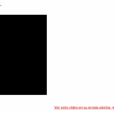
.
Ver este video en su propia página 