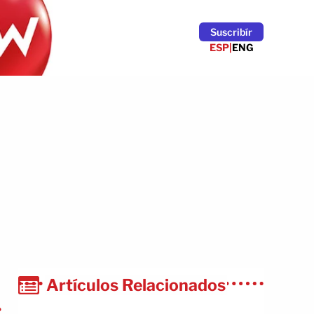
Suscribír
ESP
|
ENG
Artículos Relacionados