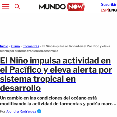
Suscribir
ESP
|
ENG
Inicio
»
Clima
»
Tormentas
»
El Niño impulsa actividad en el Pacífico y eleva
alerta por sistema tropical en desarrollo
El Niño impulsa actividad en
el Pacífico y eleva alerta por
sistema tropical en
desarrollo
Un cambio en las condiciones del océano está
modificando la actividad de tormentas y podría marcar
una temporada distinta en varias regiones.
Por
Alondra Rodríguez