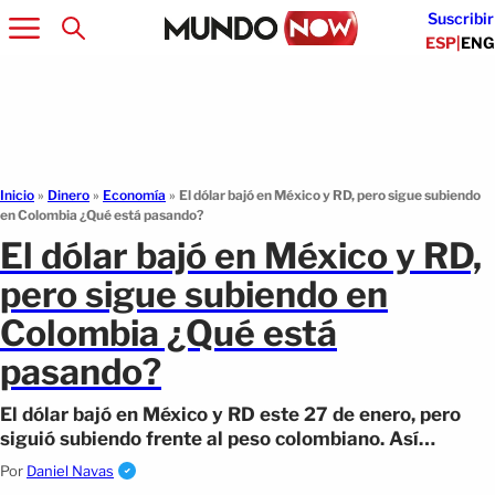
Suscribir
ESP
|
ENG
Inicio
»
Dinero
»
Economía
»
El dólar bajó en México y RD, pero sigue subiendo
en Colombia ¿Qué está pasando?
El dólar bajó en México y RD,
pero sigue subiendo en
Colombia ¿Qué está
pasando?
El dólar bajó en México y RD este 27 de enero, pero
siguió subiendo frente al peso colombiano. Así
impacta en tus envíos desde EE.UU.
Por
Daniel Navas