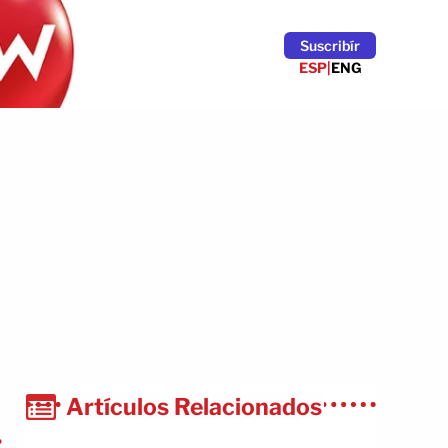
Suscribír
ESP
|
ENG
Artículos Relacionados