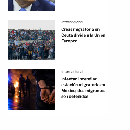
Internacional
Crisis migratoria en
Ceuta divide a la Unión
Europea
Internacional
Intentan incendiar
estación migratoria en
México; dos migrantes
son detenidos