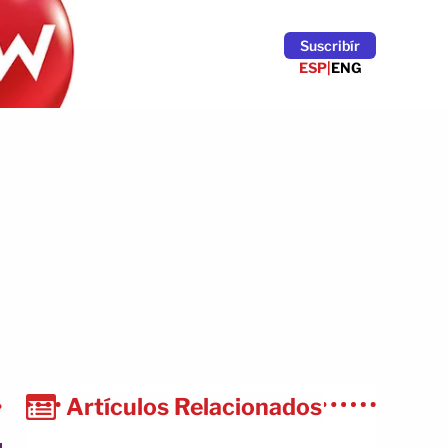
Suscribír
ESP
|
ENG
Artículos Relacionados