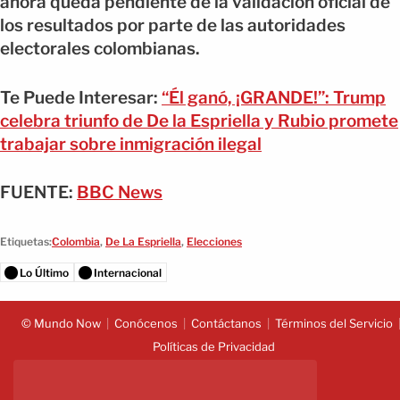
ahora queda pendiente de la validación oficial de
los resultados por parte de las autoridades
electorales colombianas.
Te Puede Interesar:
“Él ganó, ¡GRANDE!”: Trump
celebra triunfo de De la Espriella y Rubio promete
trabajar sobre inmigración ilegal
FUENTE:
BBC News
Etiquetas:
Colombia
,
De La Espriella
,
Elecciones
Lo Último
Internacional
© Mundo Now
Conócenos
Contáctanos
Términos del Servicio
Políticas de Privacidad