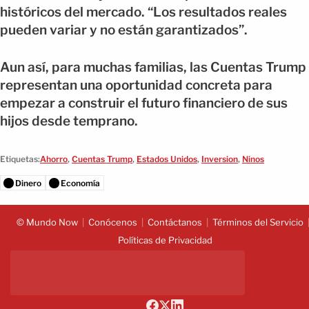
históricos del mercado. “Los resultados reales
pueden variar y no están garantizados”.
Aun así, para muchas familias, las Cuentas Trump
representan una oportunidad concreta para
empezar a construir el futuro financiero de sus
hijos desde temprano.
Etiquetas:
Ahorro
,
Cuentas Trump
,
Estados Unidos
,
Inversion
,
Ninos
Dinero
Economía
© Mundo Now
Conócenos
Contáctanos
Términos del Servicio
Políticas de Privacidad