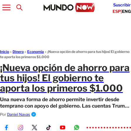
Suscribir
ESP
|
ENG
Inicio
»
Dinero
»
Economía
»
¡Nueva opción de ahorro para tus hijos! El gobierno
te aporta los primeros $1.000
¡Nueva opción de ahorro para
tus hijos! El gobierno te
aporta los primeros $1.000
Una nueva forma de ahorro permite invertir desde
temprano con apoyo del gobierno. Las cuentas Trump
de ahorro impulsan el futuro financiero.
Por
Daniel Navas