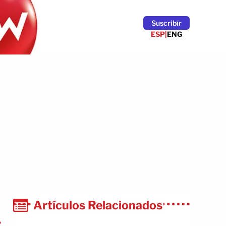
Suscribír
ESP
|
ENG
Artículos Relacionados