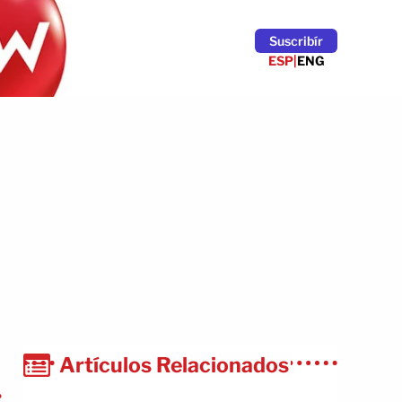
Suscribír
ESP
|
ENG
Artículos Relacionados