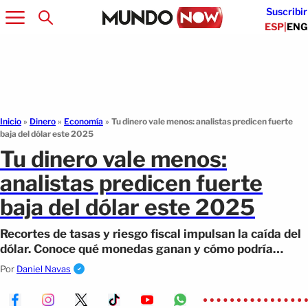
Suscribir
ESP
|
ENG
Inicio
»
Dinero
»
Economía
»
Tu dinero vale menos: analistas predicen fuerte
baja del dólar este 2025
Tu dinero vale menos:
analistas predicen fuerte
baja del dólar este 2025
Recortes de tasas y riesgo fiscal impulsan la caída del
dólar. Conoce qué monedas ganan y cómo podría
afectarte si vives en EE.UU.
Por
Daniel Navas