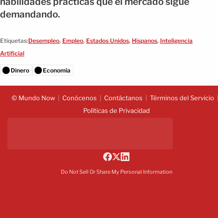
habilidades prácticas que el mercado sigue
demandando.
Etiquetas:
Desempleo
,
Empleo
,
Estados Unidos
,
Hispanos
,
Inteligencia
Artificial
Dinero
Economía
© Mundo Now
Conócenos
Contáctanos
Términos del Servicio
Políticas de Privacidad
Do Not Sell Or Share My Personal Information