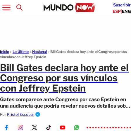
Suscribir
ESP
|
ENG
Inicio
»
Lo Último
»
Nacional
»
Bill Gates declara hoy ante el Congreso por sus
vínculos con Jeffrey Epstein
Bill Gates declara hoy ante el
Congreso por sus vínculos
con Jeffrey Epstein
Gates comparece ante Congreso por caso Epstein en
una audiencia que podría revelar nuevos detalles sobre
uno de los escándalos más polémicos.
Por
Kristel Escobar