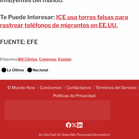
influyentes del mundo.
Te Puede Interesar:
ICE usa torres falsas para
rastrear teléfonos de migrantes en EE.UU.
FUENTE: EFE
Etiquetas:
Bill Clinton
,
Congreso
,
Epstein
Lo Último
Nacional
© Mundo Now
Conócenos
Contáctanos
Términos del Servicio
Políticas de Privacidad
Do Not Sell Or Share My Personal Information