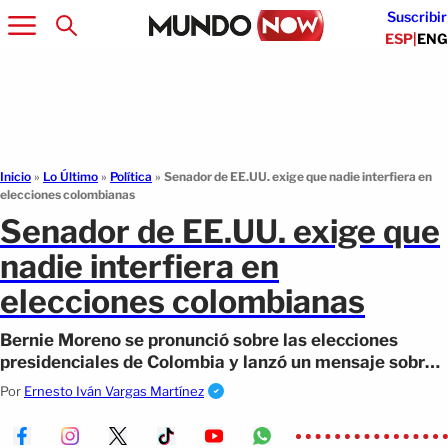
Suscribir
ESP
|
ENG
Inicio
»
Lo Último
»
Política
»
Senador de EE.UU. exige que nadie interfiera en
elecciones colombianas
Senador de EE.UU. exige que
nadie interfiera en
elecciones colombianas
Bernie Moreno se pronunció sobre las elecciones
presidenciales de Colombia y lanzó un mensaje sobre
democracia e influencias externas.
Por
Ernesto Iván Vargas Martínez