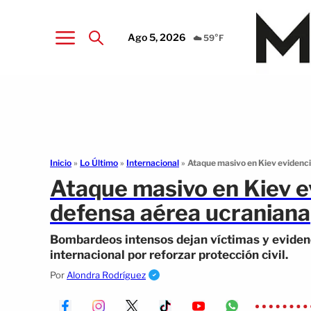
Ago 5, 2026
☁️ 59°F
Inicio
»
Lo Último
»
Internacional
»
Ataque masivo en Kiev evidencia
Ataque masivo en Kiev ev
defensa aérea ucraniana
Bombardeos intensos dejan víctimas y evidenc
internacional por reforzar protección civil.
Por
Alondra Rodríguez