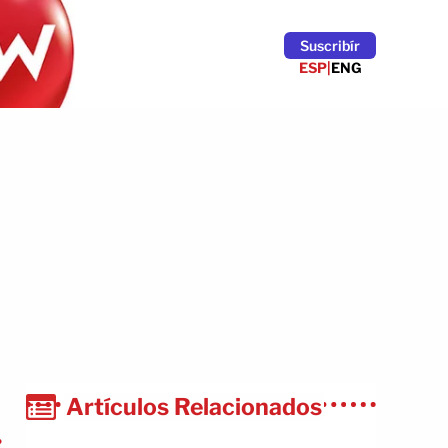
Suscribír
ESP
|
ENG
Artículos Relacionados