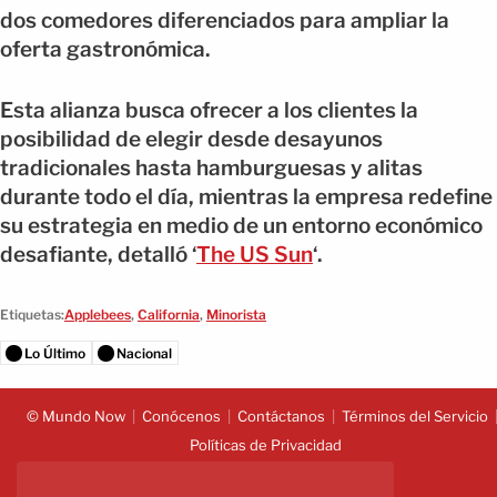
dos comedores diferenciados para ampliar la
oferta gastronómica.
Esta alianza busca ofrecer a los clientes la
posibilidad de elegir desde desayunos
tradicionales hasta hamburguesas y alitas
durante todo el día, mientras la empresa redefine
su estrategia en medio de un entorno económico
desafiante, detalló ‘
The US Sun
‘.
Etiquetas:
Applebees
,
California
,
Minorista
Lo Último
Nacional
© Mundo Now
Conócenos
Contáctanos
Términos del Servicio
Políticas de Privacidad