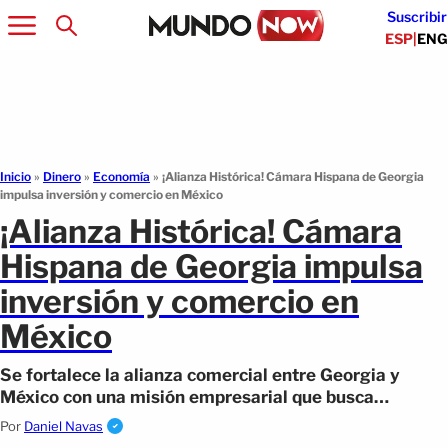
Suscribir
ESP
|
ENG
Inicio
»
Dinero
»
Economía
»
¡Alianza Histórica! Cámara Hispana de Georgia
impulsa inversión y comercio en México
¡Alianza Histórica! Cámara
Hispana de Georgia impulsa
inversión y comercio en
México
Se fortalece la alianza comercial entre Georgia y
México con una misión empresarial que busca
impulsar inversión y nuevas oportunidades.
Por
Daniel Navas