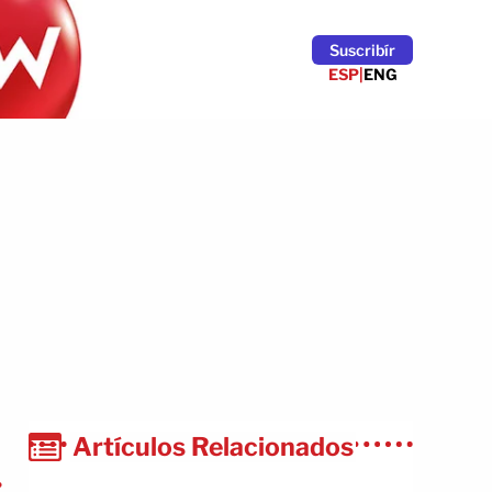
Suscribír
ESP
|
ENG
Artículos Relacionados