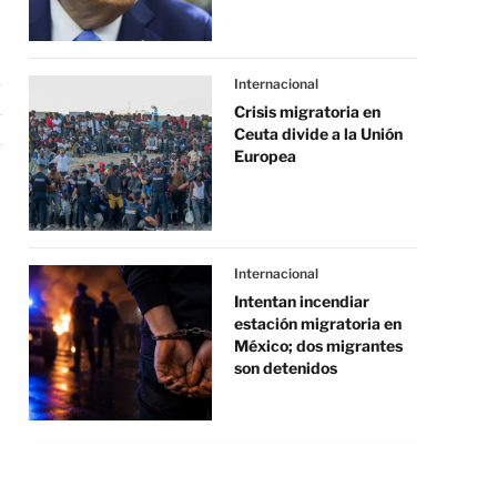
Internacional
Crisis migratoria en
Ceuta divide a la Unión
Europea
Internacional
Intentan incendiar
estación migratoria en
México; dos migrantes
son detenidos