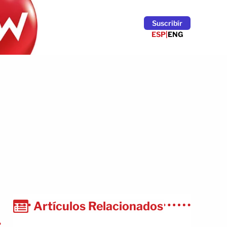
Suscribír
ESP
|
ENG
Artículos Relacionados