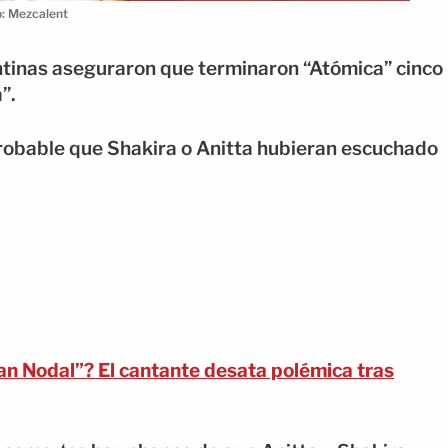
o: Mezcalent
gentinas aseguraron que terminaron “Atómica” cinco
”.
probable que Shakira o Anitta hubieran escuchado
an Nodal”? El cantante desata polémica tras