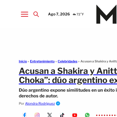
Ago 7, 2026
☁️ 72°F
Inicio
»
Entretenimiento
»
Celebridades
»
Acusan a Shakira y Anitt
Acusan a Shakira y Anitt
Choka”: dúo argentino e
Dúo argentino expone similitudes en un éxito 
derechos de autor.
Por
Alondra Rodríguez