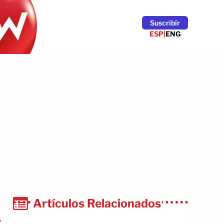
Suscribír
ESP
|
ENG
Artículos Relacionados