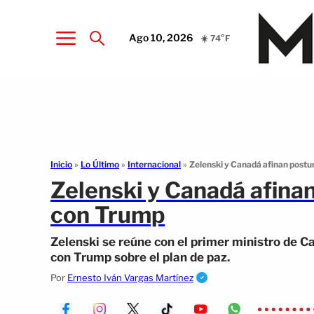
Ago 10, 2026
☀️ 74°F
Inicio
»
Lo Último
»
Internacional
»
Zelenski y Canadá afinan postu
Zelenski y Canadá afina
con Trump
Zelenski se reúne con el primer ministro de C
con Trump sobre el plan de paz.
Por
Ernesto Iván Vargas Martínez