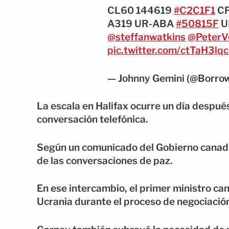
CL60 144619
#C2C1F1
CF
A319 UR-ABA
#50815F
U
@steffanwatkins
@PeterV
pic.twitter.com/ctTaH3lq
— Johnny Gemini (@Borr
La escala en Halifax ocurre un día despu
conversación telefónica.
Según un comunicado del Gobierno canadie
de las conversaciones de paz.
En ese intercambio, el primer ministro c
Ucrania durante el proceso de negociació