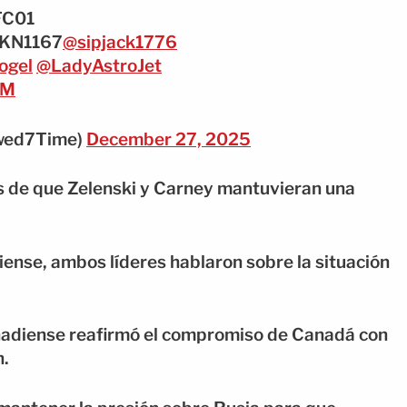
C01
KN1167
@sipjack1776
ogel
@LadyAstroJet
cM
owed7Time)
December 27, 2025
és de que Zelenski y Carney mantuvieran una
nse, ambos líderes hablaron sobre la situación
anadiense reafirmó el compromiso de Canadá con
n.