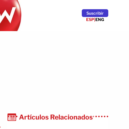
Suscribír
ESP
|
ENG
Artículos Relacionados