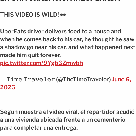
THIS VIDEO IS WILD! 👀
UberEats driver delivers food to a house and
when he comes back to his car, he thought he saw
a shadow go near his car, and what happened next
made him quit forever.
pic.twitter.com/9Ygb6Zmwbh
— 𝚃𝚒𝚖𝚎 𝚃𝚛𝚊𝚟𝚎𝚕𝚎𝚛 (@TheTimeTraveler)
June 6,
2026
Según muestra el video viral, el repartidor acudió
a una vivienda ubicada frente a un cementerio
para completar una entrega.